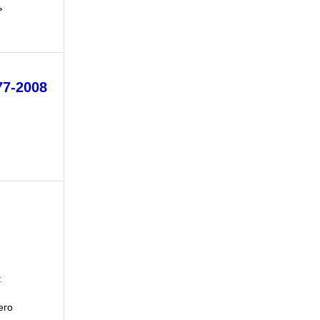
ь
77-2008
:
его