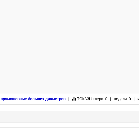
 прямошовные больших диаметров
|
ПОКАЗЫ
вчера: 0 | неделя: 0 | м