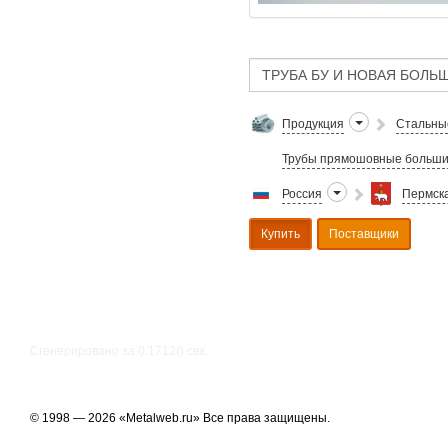
Продукция
Стальны
Трубы прямошовные больши
Россия
Пермска
Купить
Поставщики
Сгенерировано за 0.1712() cек.
© 1998 — 2026 «Metalweb.ru» Все права защищены.