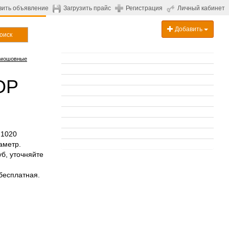
вить объявление
Загрузить прайс
Регистрация
Личный кабинет
Добавить
оиск
ямошовные
ОР
 1020
аметр.
уб, уточняйте
бесплатная.