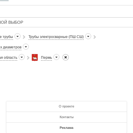
зарубежья, Цена 13000руб./тонн
е трубы
Трубы электросварные (ПШ СШ)
х диаметров
я область
Пермь
О проекте
Контакты
Реклама