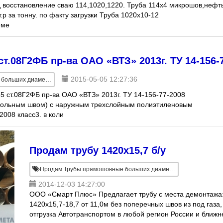
 восстановление сваю 114,1020,1220. Труба 114х4 микрошов,нефт
т.р за тонну. по факту загрузки Труба 1020х10-12
еме
ст.08Г2ФБ пр-ва ОАО «ВТЗ» 2013г. ТУ 14-156-
2015-05-05 12:27:36
льших диаметров
5 ст.08Г2ФБ пр-ва ОАО «ВТЗ» 2013г. ТУ 14-156-77-2008
дольным швом) с наружным трехслойным полиэтиленовым
2008 класс3. в коли
Продам трубу 1420х15,7 б/у
Продам Трубы прямошовные больших диаметров
2014-12-03 14:27:00
ООО «Смарт Плюс» Предлагает трубу с места демонтажа
1420х15,7-18,7 от 11,0м без поперечных швов из под газа,
отгрузка Автотранспортом в любой регион России и ближн